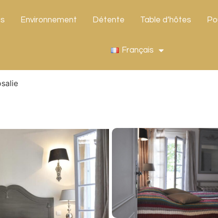
ts
Environnement
Détente
Table d’hôtes
Po
Français
salie