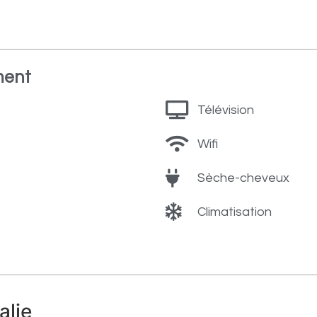
ment
Télévision
Wifi
Sèche-cheveux
Climatisation
alie